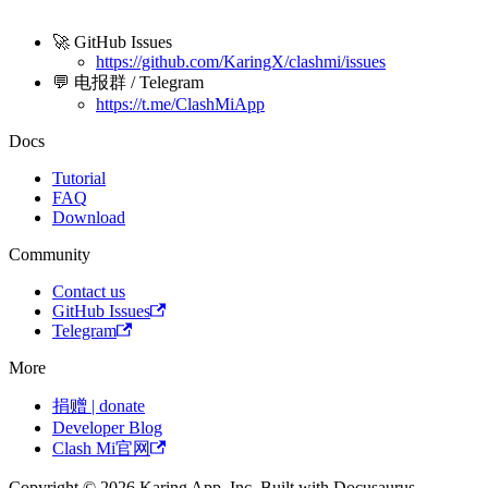
🚀 GitHub Issues
https://github.com/KaringX/clashmi/issues
💬 电报群 / Telegram
https://t.me/ClashMiApp
Docs
Tutorial
FAQ
Download
Community
Contact us
GitHub Issues
Telegram
More
捐赠 | donate
Developer Blog
Clash Mi官网
Copyright © 2026 Karing App, Inc. Built with Docusaurus.