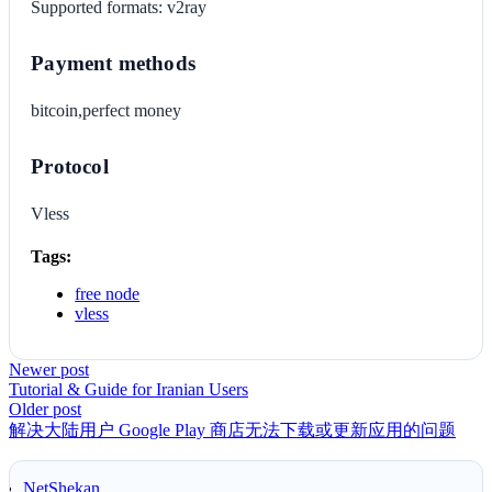
Supported formats: v2ray
Payment methods
bitcoin,perfect money
Protocol
Vless
Tags:
free node
vless
Newer post
Tutorial & Guide for Iranian Users
Older post
解决大陆用户 Google Play 商店无法下载或更新应用的问题
NetShekan