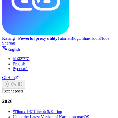
Karing - Powerful proxy utility
Tutorial
Blog
Online Tools
Node
Sharing
English
简体中文
English
Русский
GitHub
Recent posts
2026
在linux上使用最新版Karing
Using the Latest Version of Karing on macOS