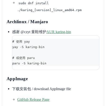
sudo dnf install
./karing_[version]_linux_amd64.rpm
Archlinux / Manjaro
感谢 @czyt 童鞋维护
AUR karing-bin
# 使用 yay
yay -S karing-bin
# 或使用 paru
paru -S karing-bin
AppImage
下载安装包 / download AppImage file
GitHub Release Page