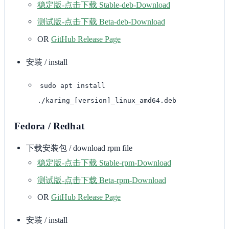
稳定版-点击下载 Stable-deb-Download
测试版-点击下载 Beta-deb-Download
OR
GitHub Release Page
安装 / install
sudo apt install
./karing_[version]_linux_amd64.deb
Fedora / Redhat
下载安装包 / download rpm file
稳定版-点击下载 Stable-rpm-Download
测试版-点击下载 Beta-rpm-Download
OR
GitHub Release Page
安装 / install