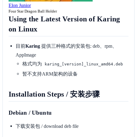
Elon Junior
Four Star Dragon Ball Holder
Using the Latest Version of Karing
on Linux
目前
Karing
提供三种格式的安装包: deb、rpm、
AppImage
格式均为
karing_[version]_linux_amd64.deb
暂不支持ARM架构的设备
Installation Steps / 安装步骤
Debian / Ubuntu
下载安装包 / download deb file