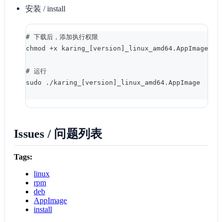
安装 / install
# 下载后，添加执行权限
chmod +x karing_[version]_linux_amd64.AppImage
# 运行
sudo ./karing_[version]_linux_amd64.AppImage
Issues / 问题列表
Tags:
linux
rpm
deb
AppImage
install