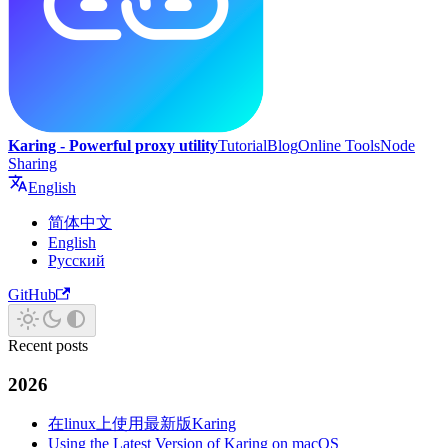
Karing - Powerful proxy utility
Tutorial
Blog
Online Tools
Node
Sharing
English
简体中文
English
Русский
GitHub
Recent posts
2026
在linux上使用最新版Karing
Using the Latest Version of Karing on macOS