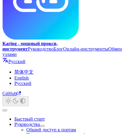
Karing - мощный прокси-
инструмент
Руководство
Блог
Онлайн-инструменты
Обмен
узлами
Русский
简体中文
English
Русский
GitHub
Быстрый старт
Руководства
Общий доступ к портам